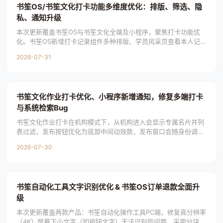
书笙OS/书笙文化打卡功能多维度优化：排版、筛选、隐
私、通知升级
本次更新覆盖书笙OS与书笙文化全端及小程序，聚焦打卡功能优
化。书笙OS新增打卡记录组件多种排版、学员风采页查看本人记
录、打卡广场按学员筛选；书笙文化新增学员页进
2026-07-31
书笙文化作业打卡优化、小程序新增通知，修复多端打卡
与系统检索Bug
书笙文化作业打卡在机构模式下，从机构进入会显示专属名片并列
表过滤，发布按钮优化为底部中间动效款，发布窗口会随身份调整
标题提示。各身份个人页新增可左右滑动的打卡动
2026-07-30
书笙自动化工具文字识别优化 & 书笙OS订单退款全面升
级
本次更新覆盖两款产品：书笙自动化操作工具PC端，修复高分辨率
（4K）屏幕下小文字（如按钮文字）无法识别的问题，采用分块放