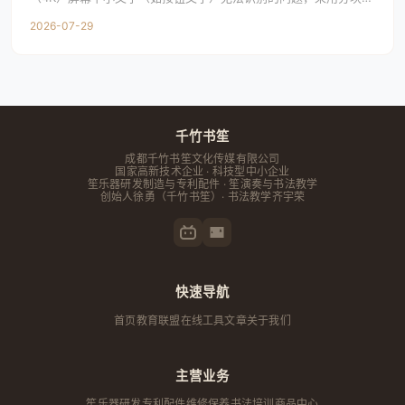
大识别技术提升识别精度；书笙OSPC端，
2026-07-29
千竹书笙
成都千竹书笙文化传媒有限公司
国家高新技术企业 · 科技型中小企业
笙乐器研发制造与专利配件 · 笙演奏与书法教学
创始人
徐勇
（千竹书笙）· 书法教学齐宇荣
快速导航
首页
教育联盟
在线工具
文章
关于我们
主营业务
笙乐器研发
专利配件
维修保养
书法培训
商品中心