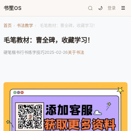
书笙OS
🌙
登录
☰
首页
›
书法教学
›
毛笔教材：曹全碑，收藏学习！
毛笔教材：曹全碑，收藏学习！
硬笔楷书行书练字技巧
2025-02-26
关于书法