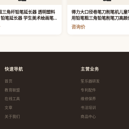
0粗三角杆铅笔延长器 透明塑料
得力大口径卷笔刀削笔机儿童
 铅笔延长器 学生美术绘画笔
用铅笔粗三角铅笔削笔刀高颜
杆儿童写字洞洞铅笔延长接笔
价
咨询价
快速导航
主营业务
首页
笙乐器研发
教育联盟
专利配件
在线工具
维修保养
文章
书法培训
关于我们
商品中心