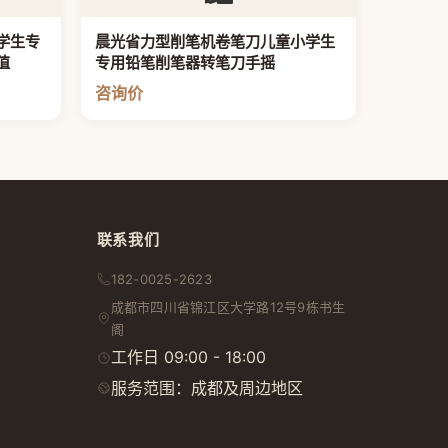
学生专
晨光省力型削笔机卷笔刀儿童小学生
值
专用铅笔削笔器转笔刀手摇
咨询价
联系我们
182-0025-2623
成都市
四川省
锦江区大学路12号9栋书生
阁
工作日 09:00 - 18:00
服务范围：成都及周边地区