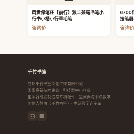
周爱保笔庄【前行】狼羊兼毫毛笔小
670
行书小楷小行草毛笔
接笔器
杆加长
咨询价
咨询
器粗
千竹书笙
成都千竹书笙文化传媒有限公司
国家高新技术企业 · 科技型中小企业
笙乐器研发制造与专利配件 · 笙演奏与书法教学
创始人
徐勇
（千竹书笙）· 书法教学齐宇荣