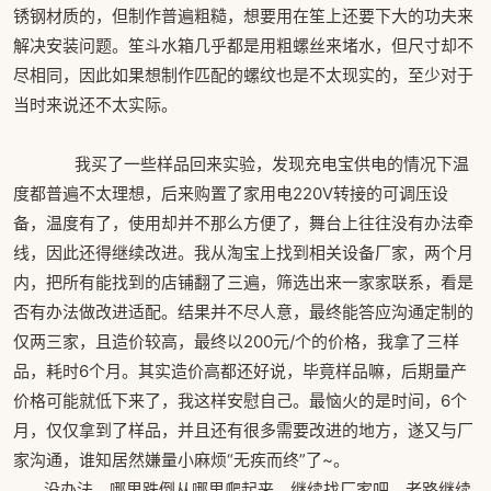
锈钢材质的，但制作普遍粗糙，想要用在笙上还要下大的功夫来
解决安装问题。笙斗水箱几乎都是用粗螺丝来堵水，但尺寸却不
尽相同，因此如果想制作匹配的螺纹也是不太现实的，至少对于
当时来说还不太实际。
我买了一些样品回来实验，发现充电宝供电的情况下温
度都普遍不太理想，后来购置了家用电220V转接的可调压设
备，温度有了，使用却并不那么方便了，舞台上往往没有办法牵
线，因此还得继续改进。我从淘宝上找到相关设备厂家，两个月
内，把所有能找到的店铺翻了三遍，筛选出来一家家联系，看是
否有办法做改进适配。结果并不尽人意，最终能答应沟通定制的
仅两三家，且造价较高，最终以200元/个的价格，我拿了三样
品，耗时6个月。其实造价高都还好说，毕竟样品嘛，后期量产
价格可能就低下来了，我这样安慰自己。最恼火的是时间，6个
月，仅仅拿到了样品，并且还有很多需要改进的地方，遂又与厂
家沟通，谁知居然嫌量小麻烦“无疾而终”了~。
没办法，哪里跌倒从哪里爬起来，继续找厂家吧，老路继续