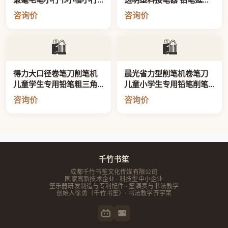
草毛笔
器 学生美术绘画笔杆加长
咨询价
咨询价
杆儿童写字洞洞铅笔延长
接笔器粗
🛍️
🛍️
得力大口径卷笔刀削笔机
晨光省力型削笔机卷笔刀
儿童学生专用铅笔粗三角
儿童小学生专用铅笔削笔
铅笔削笔刀高颜值
器转笔刀手摇
咨询价
咨询价
千竹书笙
成都千竹书笙文化传媒有限公司
国家高新技术企业 · 科技型中小企业
笙乐器研发制造与专利配件 · 笙演奏与书法教学
创始人
徐勇
（千竹书笙）· 书法教学齐宇荣