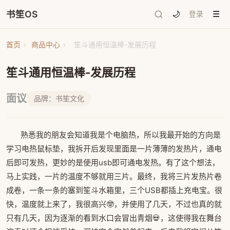
书笙OS
🌙
登录
☰
首页
›
商品中心
›
笙斗通用恒温棒-发展历程
笙斗通用恒温棒-发展历程
面议
品牌：书笙文化
熟悉我的朋友会知道我是个电脑热，所以我最开始的方向是
学习电热鼠标垫，我拆开后发现里面是一片薄薄的发热片，通电
后即可发热，更妙的是使用usb即可通电发热。有了这个想法，
马上实践，一片的温度不够就用三片。最终，我将三片发热片卷
成卷，一条一条的塞到笙斗水箱里，三个USB都插上充电宝。很
快，温度就上来了，我很高兴🤓，并使用了几天，不过也真的就
只有几天，因为逐渐的看到水口会冒出青烟💀，这使得我在舞台