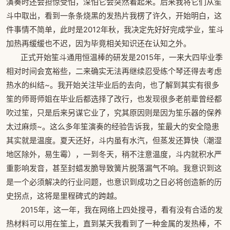
演奏时还会担惊受怕，深怕它会突然着起来。后来我将它们从笙
斗中取出，看到一条条烧黑的发热片我楞了许久，开始明白，这
件事情不简单，此时是2012年秋，我决定先好好完成学业，笙斗
加热再缓缓也不迟，因为毕竟相关知识还在认知之外。
正式开始笙斗通用恒温棒的研发是2015年，一来大四毕业季
相对时间会宽裕些，二来确实无法再继续忍受练个琴还得去考虑
热水的纠结~。我开始关注毕业后的去向，也了解到其实有很多
笙的师哥师姐在毕业后都选择了改行，也发现很多老前辈曾经都
吹过笙，只是后来另谋它业了，究其原因则是因为笙乐器的保养
太过麻烦~。这么多年笙演奏的经验告诉我，笙最大的安全隐患
其实就是温度。夏天还好，斗内虽有水汽，但蒸发还算快（潮湿
地区除外，易生霉），一到冬天，稍不注意温度，斗内就积水严
重影响发音，甚至封蜡发脆导致簧片脱落漏气不响。我意识到这
是一个必须解决的行业问题，也意识到成功之日必将创造新的历
史拐点，这将是里程碑式的跨越。
2015年，这一年，我在网络上四处搜寻，看有没有合适的发
热材料可以用在笙上，直到某天我看到了一种金属的发热棒，不