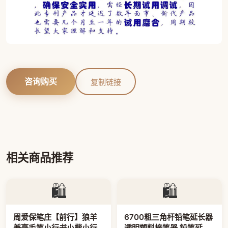
咨询购买
复制链接
相关商品推荐
🛍️
🛍️
周爱保笔庄【前行】狼羊
6700粗三角杆铅笔延长器
兼毫毛笔小行书小楷小行
透明塑料接笔器 铅笔延长