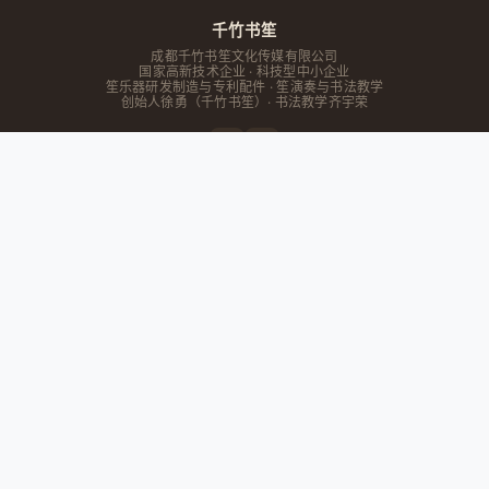
千竹书笙
成都千竹书笙文化传媒有限公司
国家高新技术企业 · 科技型中小企业
笙乐器研发制造与专利配件 · 笙演奏与书法教学
创始人
徐勇
（千竹书笙）· 书法教学齐宇荣
快速导航
首页
教育联盟
在线工具
文章
关于我们
主营业务
笙乐器研发
专利配件
维修保养
书法培训
商品中心
联系我们
182-0025-2623
成都市
四川省
锦江区大学路12号9栋书生阁
工作日 09:00 - 18:00
服务范围：成都及周边地区