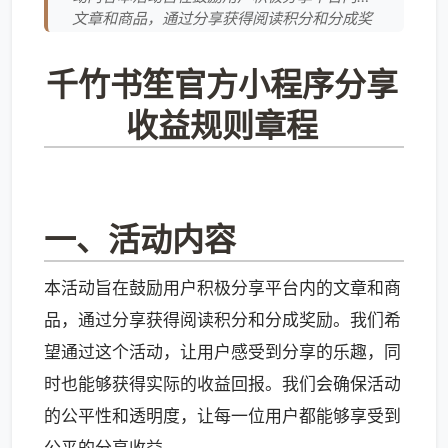
文章和商品，通过分享获得阅读积分和分成奖
励。我们希望通过这个活动，让用户感受到分
享的乐趣，同时也能够获得实际的收益回报。
千竹书笙官方小程序分享
我们会确保活动的公平性和透明度，让每一位
用户都能够享受到公平的分享收益。*千竹书笙
收益规则章程
官方小程序内的任意文章、商品均可分享。*分
享渠道不限于微信、快手、抖音等平台。*分享
形式不限于链接、二维码、朋友圈、视
一、活动内容
本活动旨在鼓励用户积极分享平台内的文章和商
品，通过分享获得阅读积分和分成奖励。我们希
望通过这个活动，让用户感受到分享的乐趣，同
时也能够获得实际的收益回报。我们会确保活动
的公平性和透明度，让每一位用户都能够享受到
公平的分享收益。