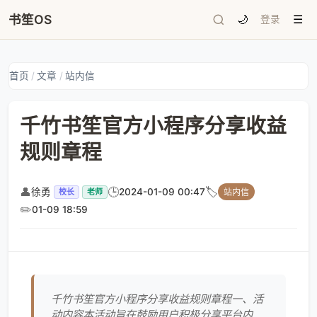
书笙OS
🌙
登录
☰
首页
/
文章
/
站内信
千竹书笙官方小程序分享收益
规则章程
👤
🕒
🏷️
徐勇
2024-01-09 00:47
校长
老师
站内信
✏️
01-09 18:59
千竹书笙官方小程序分享收益规则章程一、活
动内容本活动旨在鼓励用户积极分享平台内的