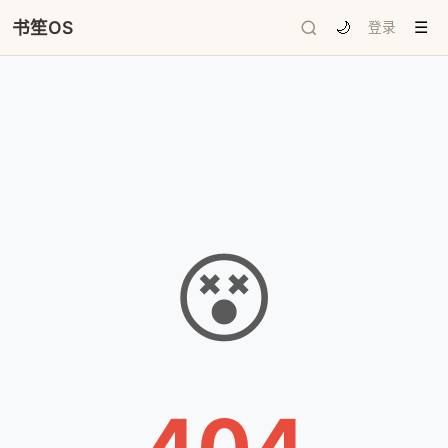
书笙OS
🌙
登录
☰
😵
404