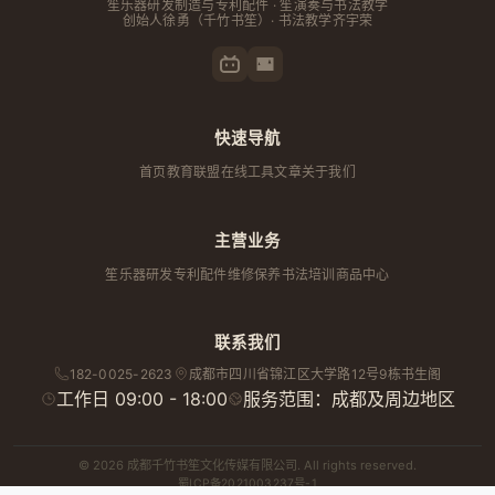
笙乐器研发制造与专利配件 · 笙演奏与书法教学
创始人
徐勇
（千竹书笙）· 书法教学齐宇荣
快速导航
首页
教育联盟
在线工具
文章
关于我们
主营业务
笙乐器研发
专利配件
维修保养
书法培训
商品中心
联系我们
182-0025-2623
成都市
四川省
锦江区大学路12号9栋书生阁
工作日 09:00 - 18:00
服务范围：成都及周边地区
© 2026 成都千竹书笙文化传媒有限公司. All rights reserved.
蜀ICP备2021003237号-1